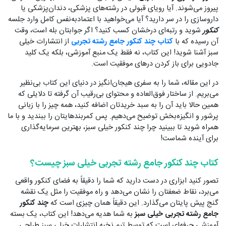
پیروز می‌شوند. آیا رویای قبولی در رشته‌های پزشکی، دندان‌پزشکی یا
داروسازی را در سر دارید؟ آیا می‌خواهید با اعتمادبه‌نفس کامل وارد جلسه
کنکور
شوید و رتبه‌ای درخشان کسب کنید؟ اگر جوابتان بله است، وقت
آن رسیده که با
کتاب چند کنکور جامع رشته تجربی
از انتشارات خیلی
سبز آشنا شوید! این کتاب، نه فقط یک منبع آموزشی، بلکه یک کلید
جادویی برای باز کردن درهای موفقیت است.
در این مقاله، شما را به سفری هیجان‌انگیز در دنیای این کتاب بی‌نظیر
می‌بریم. از ساختار فوق‌العاده و محتوای بی‌رقیب آن گرفته تا دلایلی که
همین حالا باید آن را به سبد خریدتان اضافه کنید، همه چیز را با زبانی
پرشور و انگیزه‌بخش توضیح می‌دهیم. پس کمربندهایتان را ببندید و با ما
همراه شوید تا ببینید چرا چند کنکور خیلی سبز، بهترین سرمایه‌گذاری
برای آینده شماست!
کتاب چند کنکور جامع رشته تجربی خیلی سبز چیست؟
تصور کنید ابزاری در دست دارید که شما را دقیقاً به فضای کنکور واقعی
می‌برد، نقاط ضعفتان را نشان می‌دهد و راه موفقیت را مثل یک نقشه
گنج پیش پایتان می‌گذارد. این دقیقاً همان چیزی است که
چند کنکور
جامع رشته تجربی خیلی سبز
به شما هدیه می‌دهد! این کتاب، یک بسته
آموزشی حرفه‌ای است که توسط تیم نخبه انتشارات خیلی سبز طراحی